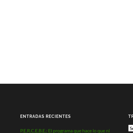
ENTRADAS RECIENTES
T
P.E.R.C.E.B.E.: El programa que hace lo que ni