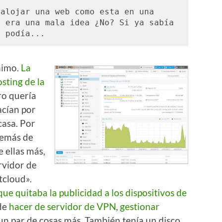
alojar una web como esta en una 
 era una mala idea ¿No? Si ya sabía 
o podía...
ónimo.
La
sting de la
ro quería
acían por
casa. Por
demás de
 ellas más,
rvidor de
cloud».
ue quitaba la publicidad a los dispositivos de
de
hacer de servidor de VPN
,
gestionar
 un par de cosas más. También tenía un disco