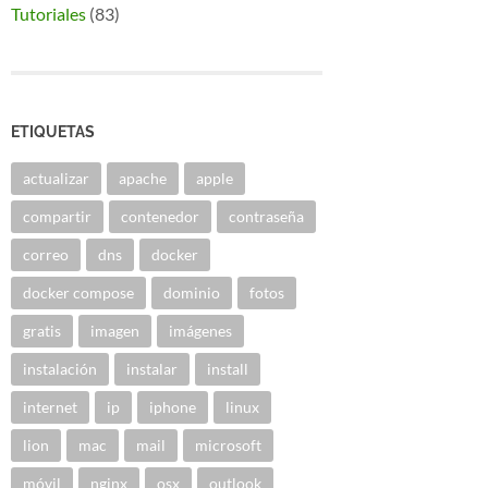
Tutoriales
(83)
ETIQUETAS
actualizar
apache
apple
compartir
contenedor
contraseña
correo
dns
docker
docker compose
dominio
fotos
gratis
imagen
imágenes
instalación
instalar
install
internet
ip
iphone
linux
lion
mac
mail
microsoft
móvil
nginx
osx
outlook