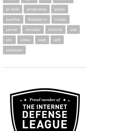
pi-hole
programas
proxy
puertos
Raspberry
router
server
servidor
tutorial
usb
vnc
vídeo
web
wifi
windows