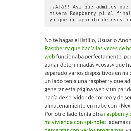
¡¡Ajá!! Así que admites que 
mísera Raspberry pi al final
yo que un aparato de esos n
No te hagas el listillo, Usuario An
Raspberry que hacía las veces de ho
web
funcionaba perfectamente, pe
aunar determinadas «cosas» que h
separado varios dispositivos en mi 
un lado tenía una raspberry que a
generar esta página web y un par de
hacía de servidor de correo y de se
almacenamiento en nube con «Next
Por otro lado tenía otra
raspberry q
mi vivienda con «pi-hole»,
además 
descargas
con varios programas
, y