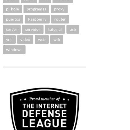
pi-hole
programas
proxy
puertos
Raspberry
router
server
servidor
tutorial
usb
vnc
vídeo
web
wifi
windows