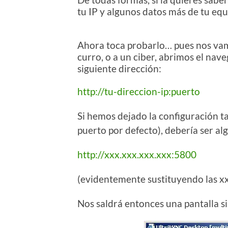
tu IP y algunos datos más de tu eq
Ahora toca probarlo… pues nos vam
curro, o a un ciber, abrimos el na
siguiente dirección:
http://tu-direccion-ip:puerto
Si hemos dejado la configuración t
puerto por defecto), debería ser a
http://xxx.xxx.xxx.xxx:5800
(evidentemente sustituyendo las xx
Nos saldrá entonces una pantalla si