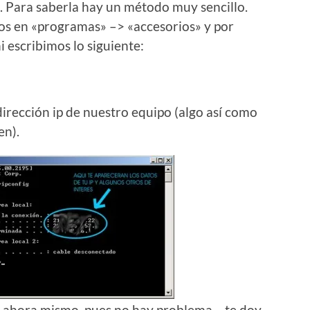
). Para saberla hay un método muy sencillo.
os en «programas» –> «accesorios» y por
i escribimos lo siguiente:
dirección ip de nuestro equipo (algo así como
en).
er ahora mismo, pues no hay problema… te doy