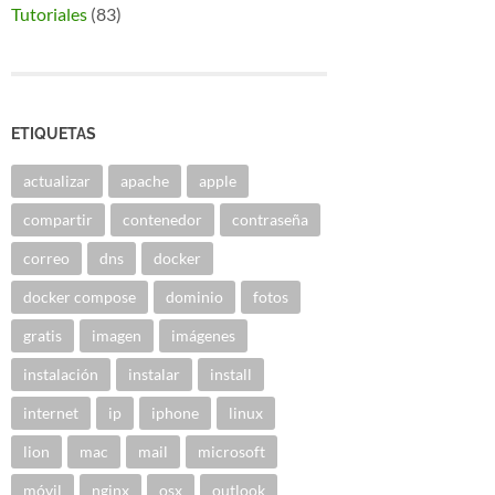
Tutoriales
(83)
ETIQUETAS
actualizar
apache
apple
compartir
contenedor
contraseña
correo
dns
docker
docker compose
dominio
fotos
gratis
imagen
imágenes
instalación
instalar
install
internet
ip
iphone
linux
lion
mac
mail
microsoft
móvil
nginx
osx
outlook