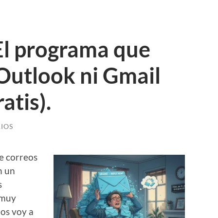
 El programa que
 Outlook ni Gmail
atis).
IOS
e correos
n un
s
 muy
 os voy a