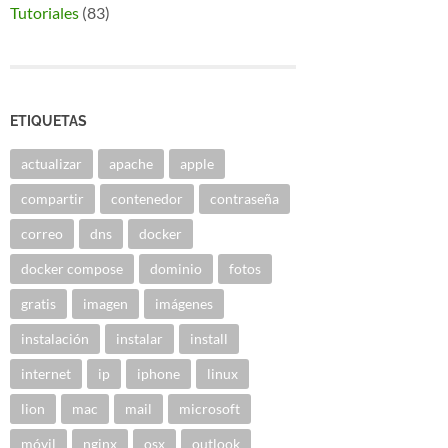
Tutoriales
(83)
ETIQUETAS
actualizar
apache
apple
compartir
contenedor
contraseña
correo
dns
docker
docker compose
dominio
fotos
gratis
imagen
imágenes
instalación
instalar
install
internet
ip
iphone
linux
lion
mac
mail
microsoft
móvil
nginx
osx
outlook