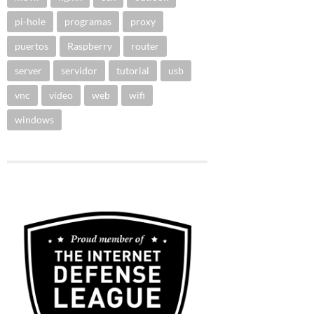
pi-hole
programas
proxy
puertos
Raspberry
router
server
servidor
tutorial
usb
vnc
vídeo
web
wifi
windows